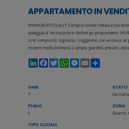
APPARTAMENTO IN VENDI
WWW.BORTOLAI.IT Compra Vende Valuta il tuo immob
spiaggia di Vernazzola e dal borgo proponiamo IN V
cosi' composto: ingresso, soggiorno con accesso al g
essere molto luminosi. L'ampio giardino privato, dotat
LinkedIn
Facebook
Twitter
WhatsApp
Messenger
Email
Share
VANI
STATO
7
Da ristr
PIANO
ZONA
t
Quarto, 
TIPO CUCINA