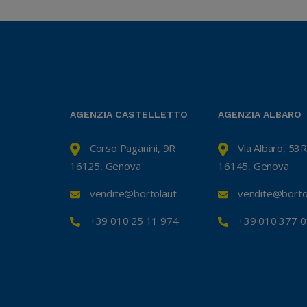
AGENZIA CASTELLETTO
AGENZIA ALBARO
Corso Paganini, 9R
Via Albaro, 53R
16125, Genova
16145, Genova
vendite@bortolai.it
vendite@bortola
+39 010 25 11 974
+39 010 377 0