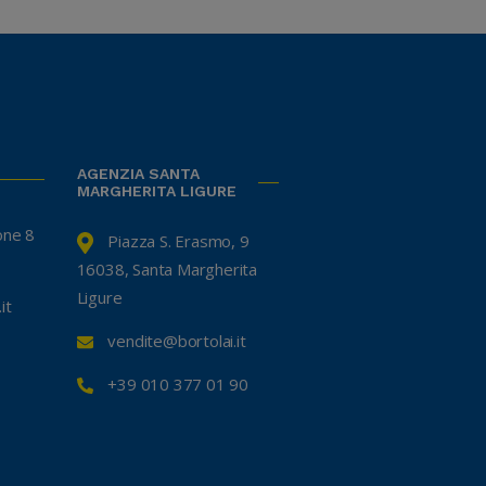
AGENZIA SANTA
MARGHERITA LIGURE
one 8
Piazza S. Erasmo, 9
16038, Santa Margherita
Ligure
it
vendite@bortolai.it
+39 010 377 01 90