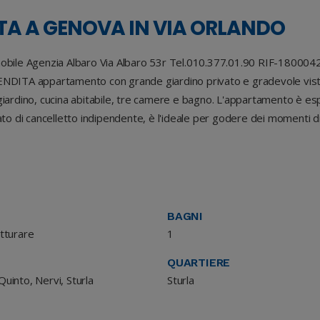
TA A GENOVA IN VIA ORLANDO
ile Agenzia Albaro Via Albaro 53r Tel.010.377.01.90 RIF-180004
ENDITA appartamento con grande giardino privato e gradevole vista
iardino, cucina abitabile, tre camere e bagno. L'appartamento è esp
o di cancelletto indipendente, è l'ideale per godere dei momenti di tra
BAGNI
utturare
1
QUARTIERE
Quinto, Nervi, Sturla
Sturla