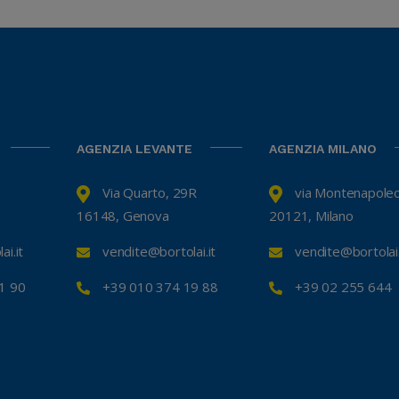
AGENZIA LEVANTE
AGENZIA MILANO
Via Quarto, 29R
via Montenapole
16148, Genova
20121, Milano
i.it
vendite@bortolai.it
vendite@bortolai.
1 90
+39 010 374 19 88
+39 02 255 644