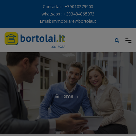
Contattaci:
+39010279900
whatsapp :
+393484865973
Email:
immobiliare@bortolai.it
Home